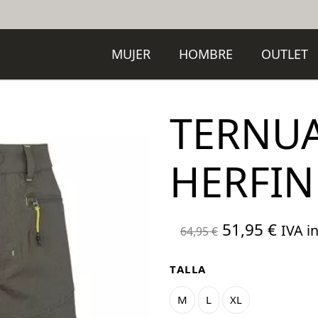
MUJER
HOMBRE
OUTLET
TERNU
HERFIN
El
El
51,95
€
IVA in
64,95
€
precio
preci
original
actua
TALLA
era:
es:
M
L
XL
64,95 €.
51,95