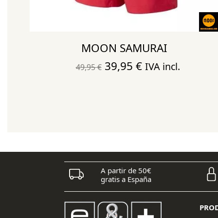
MOON SAMURAI
El
El
39,95
€
IVA incl.
49,95
€
precio
precio
original
actual
era:
es:
49,95 €.
39,95 €.
A partir de 50€
gratis a España
PRO