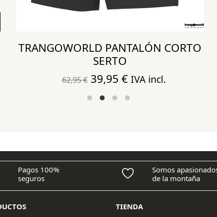
TRANGOWORLD PANTALÓN CORTO
SERTO
El
El
39,95
€
IVA incl.
62,95
€
precio
precio
original
actual
era:
es:
62,95 €.
39,95 €.
Pagos 100%
Somos apasionado
seguros
de la montaña
DUCTOS
TIENDA