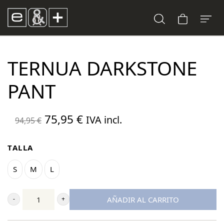
TERNUA DARKSTONE
PANT
El
El
75,95
€
IVA incl.
94,95
€
precio
precio
original
actual
TALLA
era:
es:
S
M
L
94,95 €.
75,95 €.
AÑADIR AL CARRITO
Ternua
Darkstone