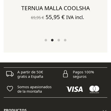
TERNUA MALLA COOLSHA
El
El
55,95
€
IVA incl.
69,95
€
precio
precio
original
actual
era:
es:
69,95 €.
55,95 €.
A partir de 50€
Pagos 100%
gratis a España
seguros
Somos apasionados
de la montaña
PRODUCTOS