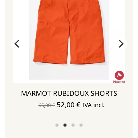
S
MARMOT RUBIDOUX SHORTS
El
El
52,00
€
IVA incl.
65,00
€
precio
precio
original
actual
era:
es: