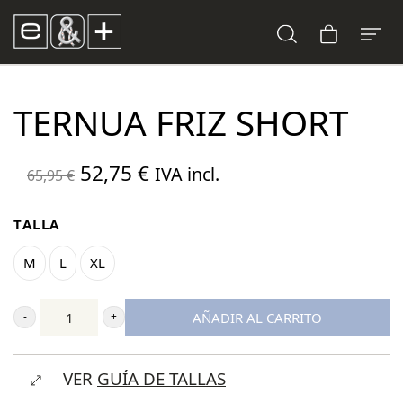
TERNUA FRIZ SHORT
El
El
52,75
€
IVA incl.
65,95
€
precio
precio
original
actual
TALLA
era:
es:
M
L
XL
65,95 €.
52,75 €.
AÑADIR AL CARRITO
Ternua
Friz
VER
GUÍA DE TALLAS
Short