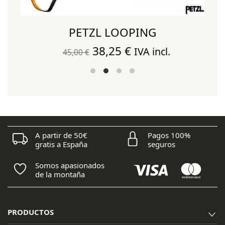
PETZL LOOPING
El
El
38,25
€
IVA incl.
45,00
€
precio
precio
original
actual
era:
es:
45,00 €.
38,25 €.
A partir de 50€
Pagos 100%
gratis a España
seguros
Somos apasionados
de la montaña
PRODUCTOS