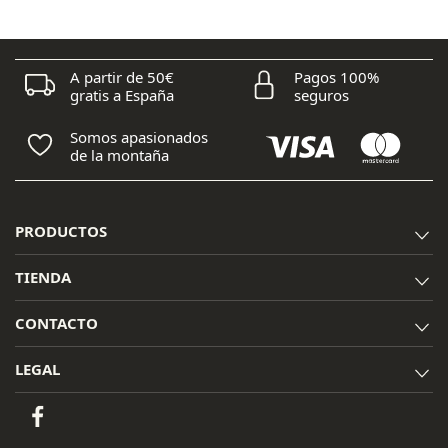
era:
es:
170,00 €.
152,95 €.
A partir de 50€
Pagos 100%
gratis a España
seguros
Somos apasionados
de la montaña
PRODUCTOS
TIENDA
CONTACTO
LEGAL