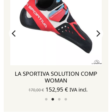
LA SPORTIVA SOLUTION COMP
WOMAN
El
El
152,95
€
IVA incl.
170,00
€
precio
precio
original
actual