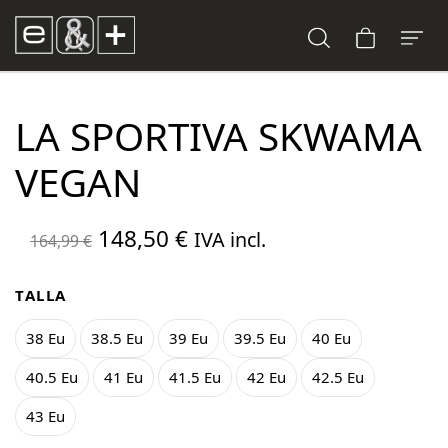
LA SPORTIVA SKWAMA
VEGAN
El
El
148,50
€
IVA incl.
164,99
€
precio
precio
original
actual
TALLA
era:
es:
38 Eu
38.5 Eu
39 Eu
39.5 Eu
40 Eu
164,99 €.
148,50 €.
40.5 Eu
41 Eu
41.5 Eu
42 Eu
42.5 Eu
43 Eu