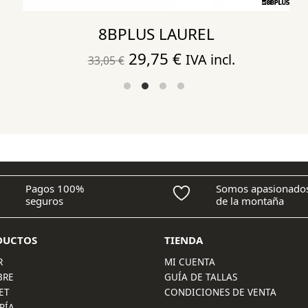
8BPLUS LAUREL
El
El
29,75
€
IVA incl.
33,05
€
precio
precio
original
actual
era:
es:
33,05 €.
29,75 €.
Pagos 100%
Somos apasionado
seguros
de la montaña
DUCTOS
TIENDA
R
MI CUENTA
BRE
GUÍA DE TALLAS
ET
CONDICIONES DE VENTA
RÍA