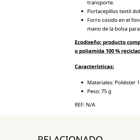
transporte.
Portacepillos textil do
Forro cosido en el fond
mano de la bolsa par
Ecodiseño: producto compu
o poliamida 100 % reciclad
Características:
Materiales: Poliéster 
Peso: 75 g
REF:
N/A
RELACIONADO