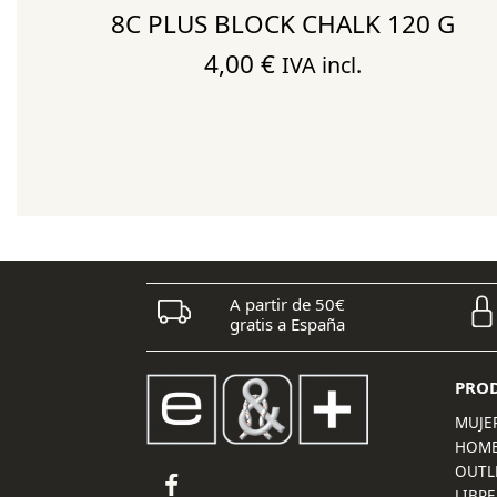
8C PLUS BLOCK CHALK 120 G
4,00
€
IVA incl.
A partir de 50€
gratis a España
PRO
MUJE
HOM
OUTL
LIBRE