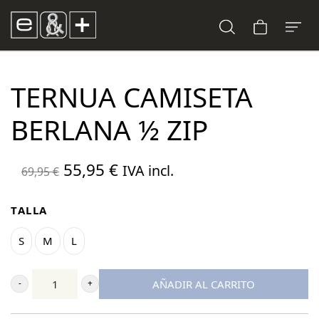
TERNUA CAMISETA
BERLANA ½ ZIP
El
El
55,95
€
IVA incl.
69,95
€
precio
precio
original
actual
TALLA
era:
es:
S
M
L
69,95 €.
55,95 €.
AÑADIR AL CARRITO
Ternua
Camiseta