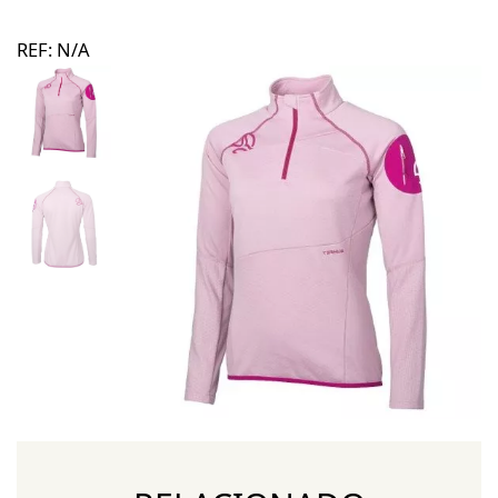
REF:
N/A