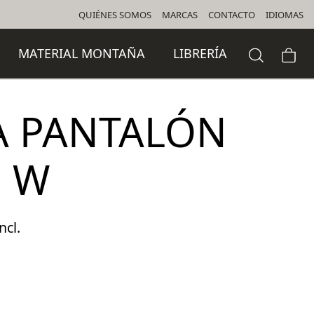
QUIÉNES SOMOS
MARCAS
CONTACTO
IDIOMAS
MATERIAL MONTAÑA
LIBRERÍA
A PANTALÓN
H W
ncl.
io
al
5 €.