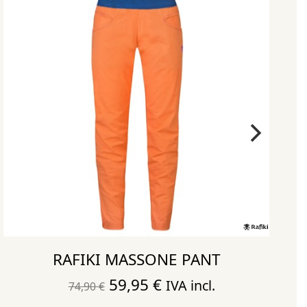
RAFIKI MASSONE PANT
El
El
59,95
€
IVA incl.
74,90
€
precio
precio