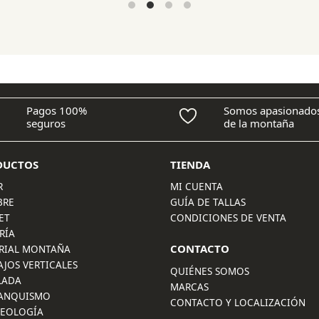
original
actual
era:
es:
97,00 €.
77,60 €.
Pagos 100%
Somos apasionado
seguros
de la montaña
DUCTOS
TIENDA
R
MI CUENTA
BRE
GUÍA DE TALLAS
ET
CONDICIONES DE VENTA
RÍA
CONTACTO
RIAL MONTAÑA
AJOS VERTICALES
QUIÉNES SOMOS
LADA
MARCAS
ANQUISMO
CONTACTO Y LOCALIZACIÓN
LEOLOGÍA