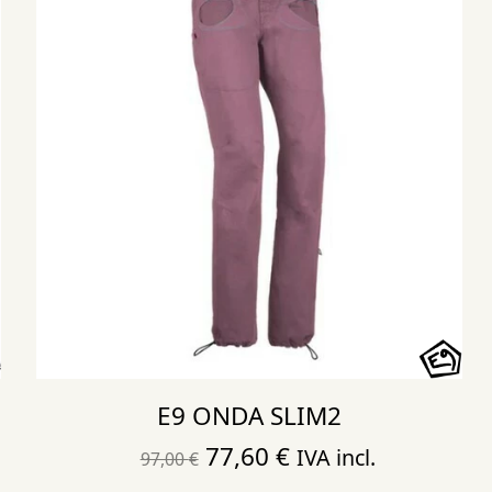
E9 ONDA SLIM2
El
El
77,60
€
IVA incl.
97,00
€
precio
precio