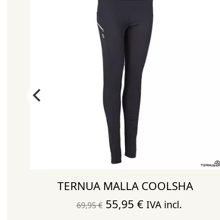
TERNUA MALLA COOLSHA
El
El
55,95
€
IVA incl.
69,95
€
precio
precio