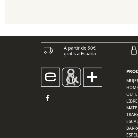
original
actual
era:
es:
69,95 €.
55,95 €.
A partir de 50€
gratis a España
PRO
MUJE
HOM
OUTL
LIBRE
MATE
TRAB
ESCA
BARR
ESPE