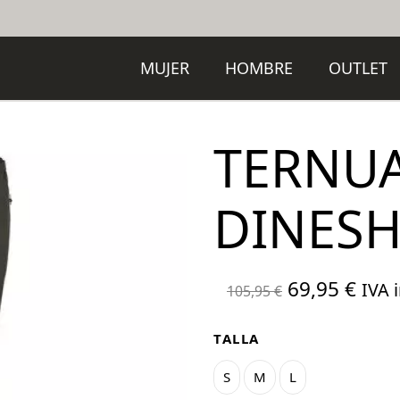
MUJER
HOMBRE
OUTLET
TERNU
DINES
El
El
69,95
€
IVA i
105,95
€
precio
prec
original
actu
TALLA
era:
es:
S
M
L
105,95 €.
69,9