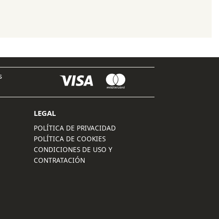
original
actual
era:
es:
74,90 €.
59,95 €.
s
LEGAL
POLÍTICA DE PRIVACIDAD
POLÍTICA DE COOKIES
CONDICIONES DE USO Y
CONTRATACIÓN